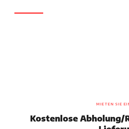
Mit unserer neuen Motorradflotte, unserem professi
wettbewerbsfähigen Preisen, Flexibilität, lokaler Ex
Buchungsprozess sind wir zuversichtlich, dass wir Ih
übertreffen können.
MIETEN SIE E
Kostenlose Abholung/R
Liefer