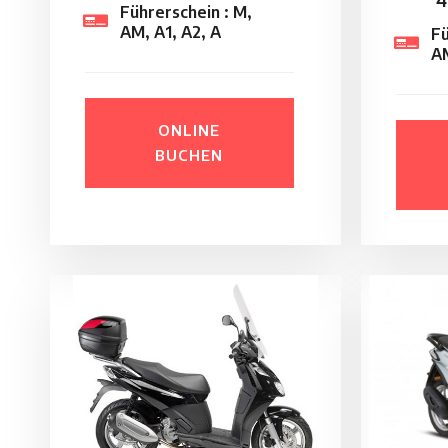
4
Führerschein : M,
AM, A1, A2, A
Fü
AM
ONLINE
BUCHEN