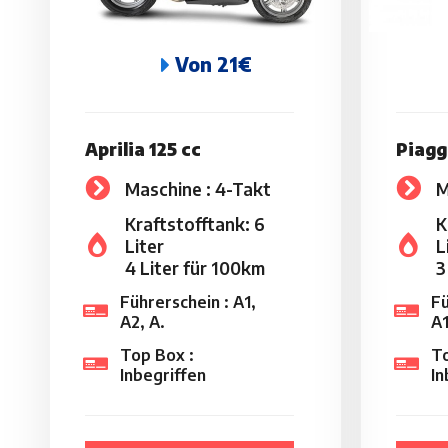
Von 21€
Aprilia 125 cc
Piagg
Maschine : 4-Takt
M
Kraftstofftank: 6
K
Liter
L
4 Liter für 100km
3
Führerschein : A1,
Fü
A2, A.
A1
Top Box :
To
Inbegriffen
In