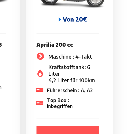
Von 20€
5
Aprilia 200 cc
Maschine : 4-Takt
Kraftstofftank: 6
Liter
4,2 Liter für 100km
m
Führerschein : A, A2
Top Box :
Inbegriffen