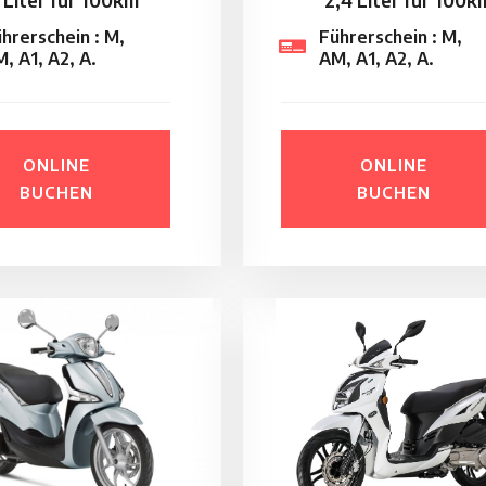
 Liter für 100km
2,4 Liter für 100k
hrerschein : M,
Führerschein : M,
, A1, A2, A.
AM, A1, A2, A.
ONLINE
ONLINE
BUCHEN
BUCHEN