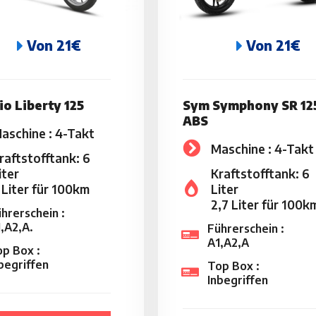
Von 21€
Von 21€
io Liberty 125
Sym Symphony SR 12
ABS
aschine : 4-Takt
Maschine : 4-Takt
raftstofftank: 6
iter
Kraftstofftank: 6
 Liter für 100km
Liter
2,7 Liter für 100k
hrerschein :
,A2,A.
Führerschein :
A1,A2,A
p Box :
begriffen
Top Box :
Inbegriffen