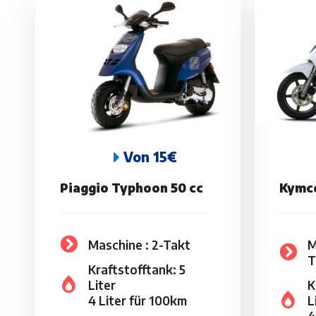
Von 15€
Piaggio Typhoon 50 cc
Kymco
Maschine : 2-Takt
M
T
Kraftstofftank: 5
Liter
K
4 Liter für 100km
L