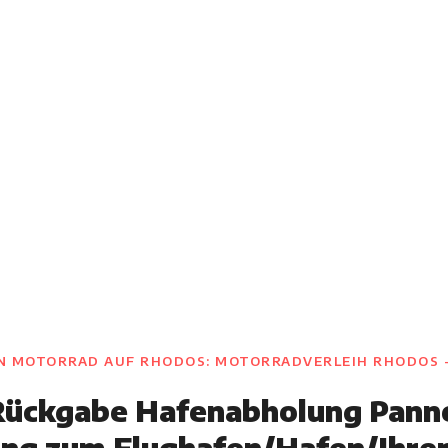
onellen Team,
pertise und einem einfachen
re Erwartungen erfüllen und
IN MOTORRAD AUF RHODOS: MOTORRADVERLEIH RHODOS 
ückgabe Hafenabholung Panne
ung zum Flughafen/Hafen/Ihre