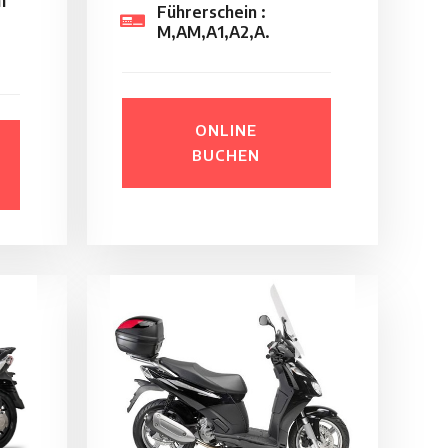
m
Führerschein :
M,AM,A1,A2,A.
ONLINE
BUCHEN